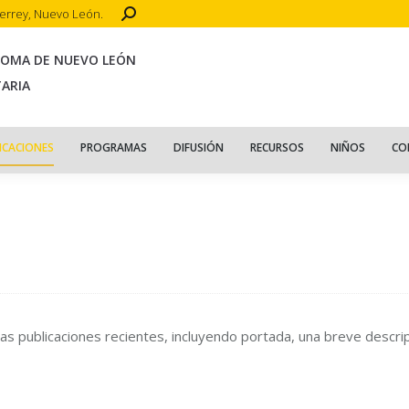
Search:
terrey, Nuevo León.
CIO
ACERCA DE
PUBLICACIONES
PROGRAMAS
DIFUSIÓN
R
NOMA DE NUEVO LEÓN
TARIA
ICACIONES
PROGRAMAS
DIFUSIÓN
RECURSOS
NIÑOS
CO
ras publicaciones recientes, incluyendo portada, una breve descr