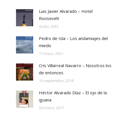
Luis Javier Alvarado – Hotel
Roosevelt
4 julio, 2022
Pedro de Isla – Los andamiajes del
miedo
11 mayo, 2021
Cris Villarreal Navarro – Nosotros los
de entonces
10 septiembre, 2018
Héctor Alvarado Díaz – El ojo de la
iguana
26 enero, 2017