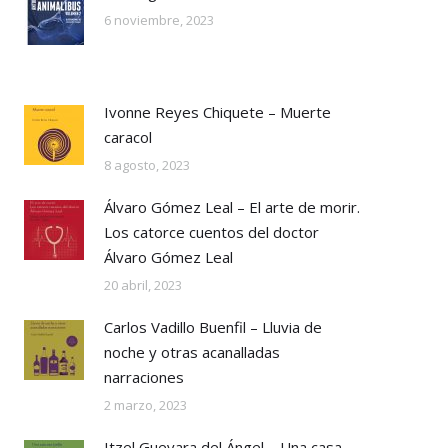
6 noviembre, 2023
Ivonne Reyes Chiquete – Muerte
caracol
8 agosto, 2023
Álvaro Gómez Leal – El arte de morir.
Los catorce cuentos del doctor
Álvaro Gómez Leal
20 abril, 2023
Carlos Vadillo Buenfil – Lluvia de
noche y otras acanalladas
narraciones
2 marzo, 2023
Itzel Guevara del Ángel – Una casa