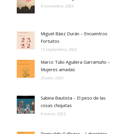
6 noviembre, 2023
Miguel Báez Durán – Encuentros
Fortuitos
13 septiembre, 2023
Marco Tulio Aguilera Garramuño –
Mujeres amadas
20 julio, 2023
Sabina Bautista – El peso de las
cosas chiquitas
6 marzo, 2023
Romualdo Gallegos – Laberintos.