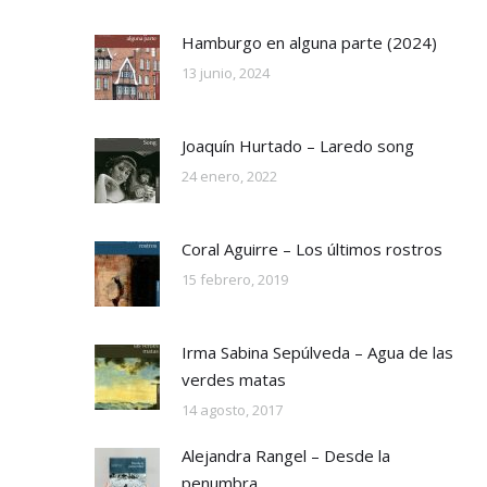
Hamburgo en alguna parte (2024)
13 junio, 2024
Joaquín Hurtado – Laredo song
24 enero, 2022
Coral Aguirre – Los últimos rostros
15 febrero, 2019
Irma Sabina Sepúlveda – Agua de las
verdes matas
14 agosto, 2017
Alejandra Rangel – Desde la
penumbra