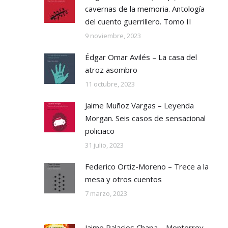
cavernas de la memoria. Antología
del cuento guerrillero. Tomo II
9 noviembre, 2023
Édgar Omar Avilés – La casa del
atroz asombro
11 octubre, 2023
Jaime Muñoz Vargas – Leyenda
Morgan. Seis casos de sensacional
policiaco
31 julio, 2023
Federico Ortiz-Moreno – Trece a la
mesa y otros cuentos
7 marzo, 2023
Jaime Palacios Chapa – Monterrey