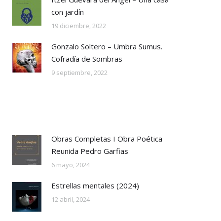
con jardín
19 diciembre, 2022
Gonzalo Soltero – Umbra Sumus.
Cofradía de Sombras
9 septiembre, 2022
Obras Completas I Obra Poética
Reunida Pedro Garfias
6 mayo, 2024
Estrellas mentales (2024)
12 abril, 2024