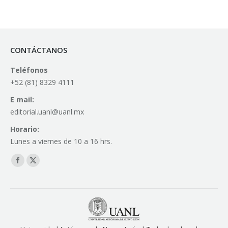
CONTÁCTANOS
Teléfonos
+52 (81) 8329 4111
E mail:
editorial.uanl@uanl.mx
Horario:
Lunes a viernes de 10 a 16 hrs.
Find us on:
Facebook
X
page
page
opens
opens
in
in
new
new