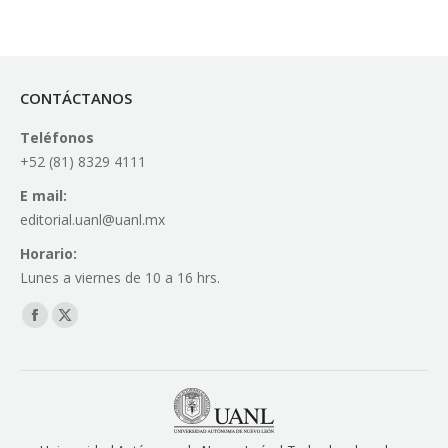
CONTÁCTANOS
Teléfonos
+52 (81) 8329 4111
E mail:
editorial.uanl@uanl.mx
Horario:
Lunes a viernes de 10 a 16 hrs.
Find us on:
Facebook
X
page
page
opens
opens
in
in
new
new