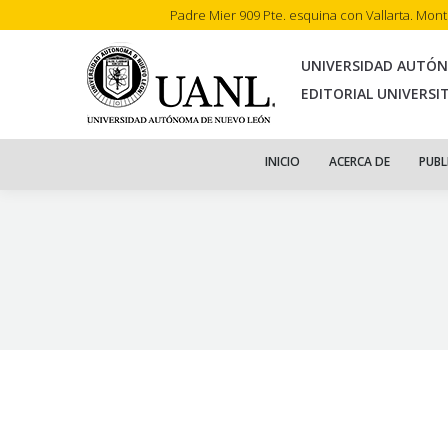
Padre Mier 909 Pte. esquina con Vallarta. Mon
INI
UNIVERSIDAD AUTÓ
EDITORIAL UNIVERSI
INICIO
ACERCA DE
PUBL