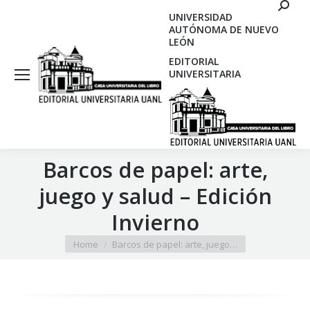
Search
UNIVERSIDAD
AUTÓNOMA DE NUEVO
LEÓN
EDITORIAL
UNIVERSITARIA
Barcos de papel: arte,
juego y salud – Edición
Invierno
You are here:
Home
Barcos de papel: arte, juego…