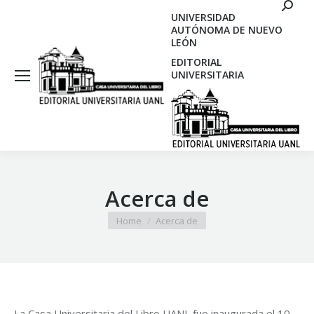
Search
UNIVERSIDAD
AUTÓNOMA DE NUEVO
LEÓN
EDITORIAL
UNIVERSITARIA
Acerca de
You are here:
Home
Acerca de
La Casa Universitaria del Libro UANL fue inaugurada el 10