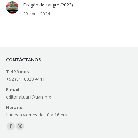
Dragón de sangre (2023)
29 abril, 2024
CONTÁCTANOS
Teléfonos
+52 (81) 8329 4111
E mail:
editorial.uanl@uanl.mx
Horario:
Lunes a viernes de 10 a 16 hrs.
Find us on:
Facebook
X
page
page