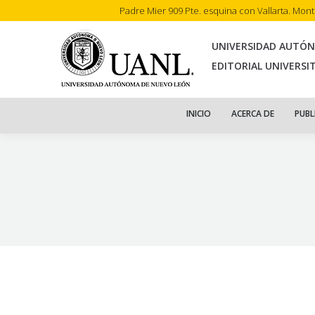
Padre Mier 909 Pte. esquina con Vallarta. Mon
INI
UNIVERSIDAD AUTÓ
EDITORIAL UNIVERSI
INICIO
ACERCA DE
PUBL