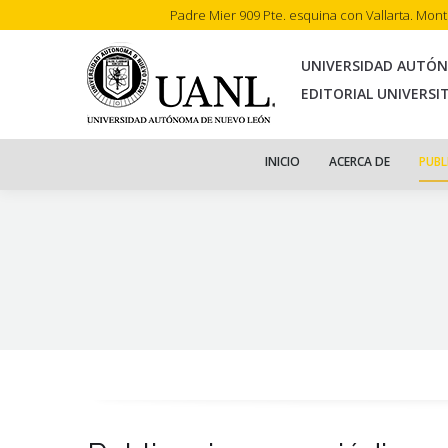
Padre Mier 909 Pte. esquina con Vallarta. Mon
INI
UNIVERSIDAD AUTÓ
EDITORIAL UNIVERSI
INICIO
ACERCA DE
PUBL