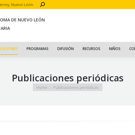
Search:
terrey, Nuevo León.
CIO
ACERCA DE
PUBLICACIONES
PROGRAMAS
DIFUSIÓN
R
NOMA DE NUEVO LEÓN
TARIA
ICACIONES
PROGRAMAS
DIFUSIÓN
RECURSOS
NIÑOS
CO
Publicaciones periódicas
You are here:
Home
Publicaciones periódicas