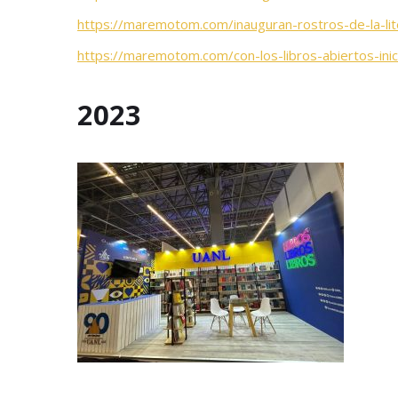
https://maremotom.com/inauguran-rostros-de-la-lite
https://maremotom.com/con-los-libros-abiertos-inici
2023