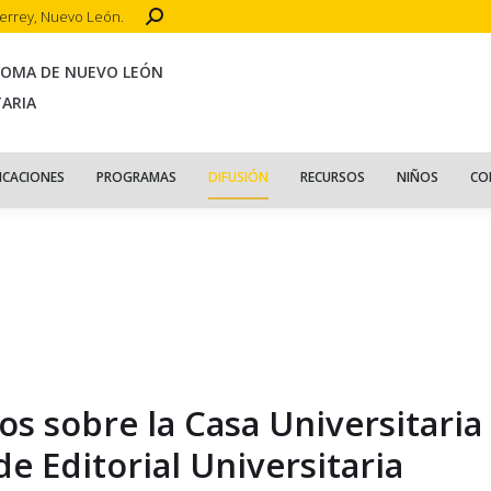
Search:
terrey, Nuevo León.
CIO
ACERCA DE
PUBLICACIONES
PROGRAMAS
DIFUSIÓN
R
NOMA DE NUEVO LEÓN
TARIA
ICACIONES
PROGRAMAS
DIFUSIÓN
RECURSOS
NIÑOS
CO
os sobre la Casa Universitaria
de Editorial Universitaria