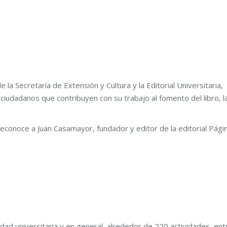
a Secretaría de Extensión y Cultura y la Editorial Universitaria,
 ciudadanos que contribuyen con su trabajo al fomento del libro, l
reconoce a Juan Casamayor, fundador y editor de la editorial Pági
dad universitaria y en general, alrededor de 220 actividades, ent