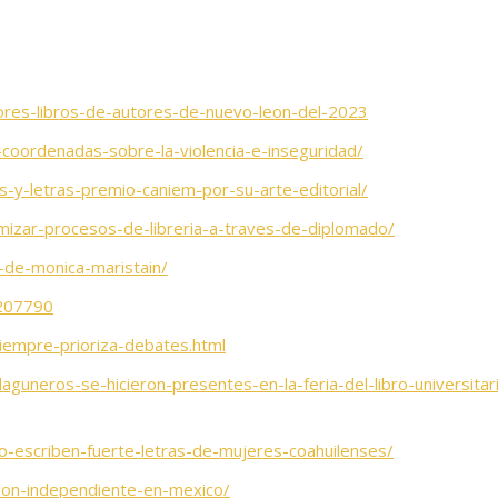
ores-libros-de-autores-de-nuevo-leon-del-2023
ro-coordenadas-sobre-la-violencia-e-inseguridad/
as-y-letras-premio-caniem-por-su-arte-editorial/
timizar-procesos-de-libreria-a-traves-de-diplomado/
de-monica-maristain/
=207790
empre-prioriza-debates.html
guneros-se-hicieron-presentes-en-la-feria-del-libro-universitar
o-escriben-fuerte-letras-de-mujeres-coahuilenses/
ion-independiente-en-mexico/