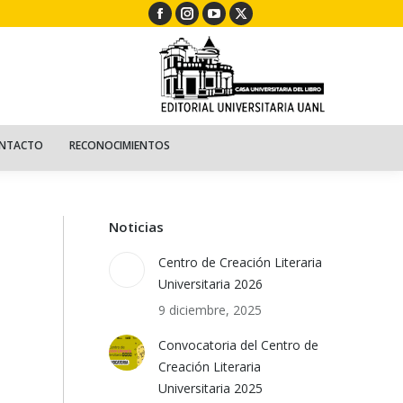
Facebook
Instagram
YouTube
X
ECURSOS
NIÑOS
CONTACTO
RECONOCIMIENTOS
page
page
page
page
opens
opens
opens
opens
in
in
in
in
new
new
new
new
window
window
window
window
NTACTO
RECONOCIMIENTOS
Noticias
Centro de Creación Literaria
Universitaria 2026
9 diciembre, 2025
Convocatoria del Centro de
Creación Literaria
Universitaria 2025