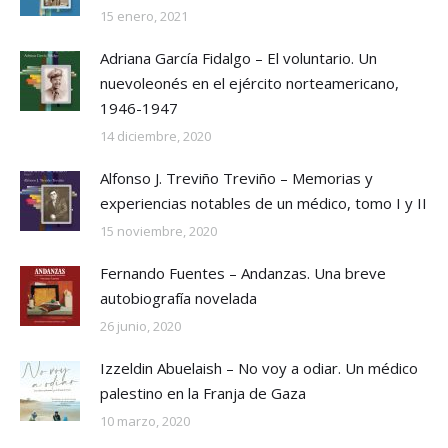
15 enero, 2021
Adriana García Fidalgo – El voluntario. Un
nuevoleonés en el ejército norteamericano,
1946-1947
14 diciembre, 2020
Alfonso J. Treviño Treviño – Memorias y
experiencias notables de un médico, tomo I y II
15 noviembre, 2020
Fernando Fuentes – Andanzas. Una breve
autobiografía novelada
26 junio, 2020
Izzeldin Abuelaish – No voy a odiar. Un médico
palestino en la Franja de Gaza
10 marzo, 2020