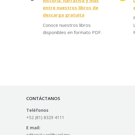
historia, narrativa y más
entre nuestros libros de
descarga gratuita
Conoce nuestros libros
disponibles en formato PDF.
CONTÁCTANOS
Teléfonos
+52 (81) 8329 4111
E mail:
editorial.uanl@uanl.mx