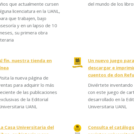
años que actualmente cursen
del mundo de los libro
alguna licenciatura en la UANL,
para que trabajen, bajo
asesoría y en un lapso de 10
meses, su primera obra
iteraria
Al fin, nuestra tienda en
Un nuevo juego par
línea
descargar e imprimir
cuentos de don Ref
Visita la nueva página de
ventas para adquirir lo más
Diviértete inventando 
reciente de las publicaciones
con este juego de car
exclusivas de la Editorial
desarrollado en la Edit
Universitaria UANL
Universitaria UANL
La Casa Universitaria del
Consulta el catálog