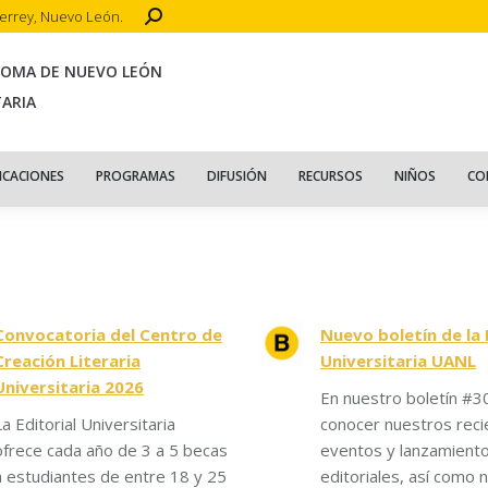
Search:
terrey, Nuevo León.
CIO
ACERCA DE
PUBLICACIONES
PROGRAMAS
DIFUSIÓN
R
NOMA DE NUEVO LEÓN
TARIA
ICACIONES
PROGRAMAS
DIFUSIÓN
RECURSOS
NIÑOS
CO
Convocatoria del Centro de
Nuevo boletín de la 
Creación Literaria
Universitaria UANL
Universitaria 2026
En nuestro boletín #3
La Editorial Universitaria
conocer nuestros reci
ofrece cada año de 3 a 5 becas
eventos y lanzamient
a estudiantes de entre 18 y 25
editoriales, así como n