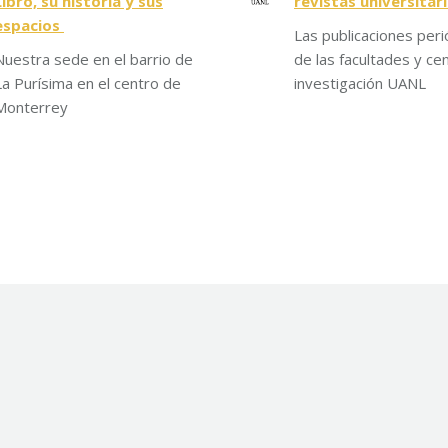
Libro, su historia y sus
revistas universitar
espacios
Las publicaciones peri
Nuestra sede en el barrio de
de las facultades y ce
La Purísima en el centro de
investigación UANL
Monterrey