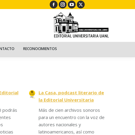
Facebook
Instagram
YouTube
X
ECURSOS
NIÑOS
CONTACTO
RECONOCIMIENTOS
page
page
page
page
opens
opens
opens
opens
in
in
in
in
new
new
new
new
window
window
window
window
NTACTO
RECONOCIMIENTOS
Editorial
La Casa, podcast literario de
la Editorial Universitaria
0 podrás
Más de cien archivos sonoros
entes
para un encuentro con la voz de
os
autores nacionales y
oticias
latinoamericanos, así como