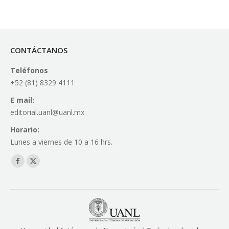
CONTÁCTANOS
Teléfonos
+52 (81) 8329 4111
E mail:
editorial.uanl@uanl.mx
Horario:
Lunes a viernes de 10 a 16 hrs.
Find us on:
Facebook
X
page
page
opens
opens
in
in
new
new