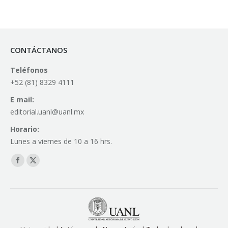
CONTÁCTANOS
Teléfonos
+52 (81) 8329 4111
E mail:
editorial.uanl@uanl.mx
Horario:
Lunes a viernes de 10 a 16 hrs.
Find us on:
Facebook
X
page
page
opens
opens
in
in
new
new