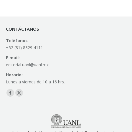
CONTÁCTANOS
Teléfonos
+52 (81) 8329 4111
E mail:
editorial.uanl@uanl.mx
Horario:
Lunes a viernes de 10 a 16 hrs.
Find us on:
Facebook
X
page
page
opens
opens
in
in
new
new