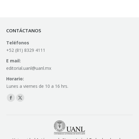
CONTÁCTANOS
Teléfonos
+52 (81) 8329 4111
E mail:
editorial.uanl@uanl.mx
Horario:
Lunes a viernes de 10 a 16 hrs.
Find us on:
Facebook
X
page
page
opens
opens
in
in
new
new