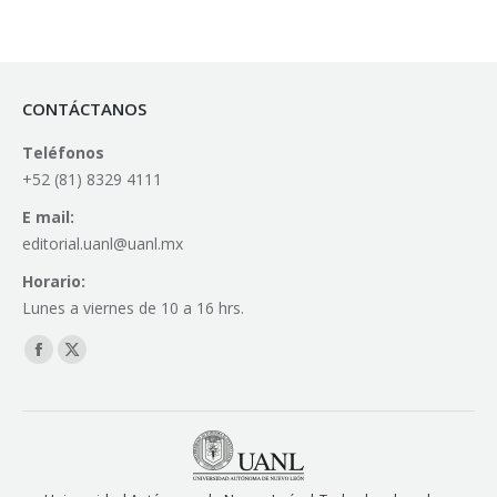
CONTÁCTANOS
Teléfonos
+52 (81) 8329 4111
E mail:
editorial.uanl@uanl.mx
Horario:
Lunes a viernes de 10 a 16 hrs.
Find us on:
Facebook
X
page
page
opens
opens
in
in
new
new