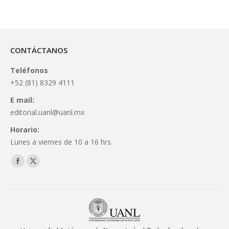
CONTÁCTANOS
Teléfonos
+52 (81) 8329 4111
E mail:
editorial.uanl@uanl.mx
Horario:
Lunes a viernes de 10 a 16 hrs.
Find us on:
Facebook
X
page
page
opens
opens
in
in
new
new