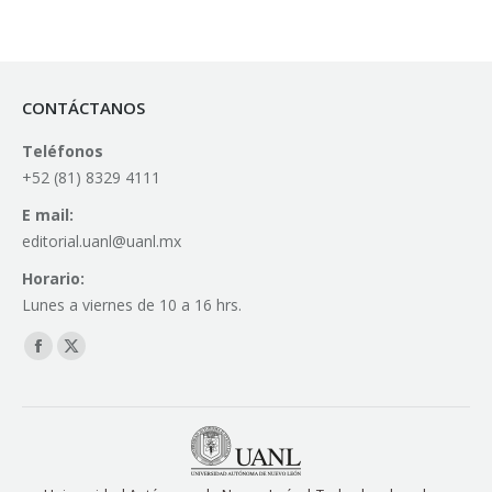
CONTÁCTANOS
Teléfonos
+52 (81) 8329 4111
E mail:
editorial.uanl@uanl.mx
Horario:
Lunes a viernes de 10 a 16 hrs.
Find us on:
Facebook
X
page
page
opens
opens
in
in
new
new