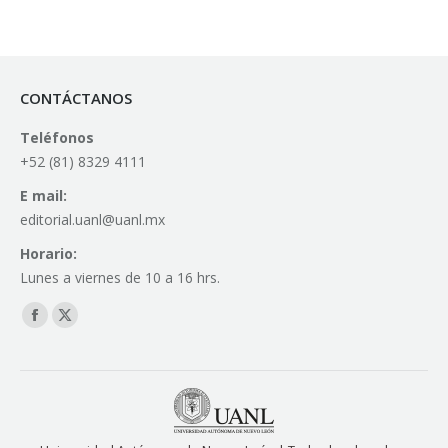
CONTÁCTANOS
Teléfonos
+52 (81) 8329 4111
E mail:
editorial.uanl@uanl.mx
Horario:
Lunes a viernes de 10 a 16 hrs.
Find us on:
Facebook
X
page
page
opens
opens
in
in
new
new