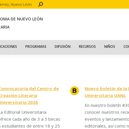
Search:
terrey, Nuevo León.
CIO
ACERCA DE
PUBLICACIONES
PROGRAMAS
DIFUSIÓN
R
NOMA DE NUEVO LEÓN
TARIA
ICACIONES
PROGRAMAS
DIFUSIÓN
RECURSOS
NIÑOS
CO
Convocatoria del Centro de
Nuevo boletín de la 
Creación Literaria
Universitaria UANL
Universitaria 2026
En nuestro boletín #3
La Editorial Universitaria
conocer nuestros reci
ofrece cada año de 3 a 5 becas
eventos y lanzamient
a estudiantes de entre 18 y 25
editoriales, así como n