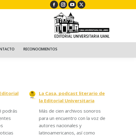
Facebook
Instagram
YouTube
X
ECURSOS
NIÑOS
CONTACTO
RECONOCIMIENTOS
page
page
page
page
opens
opens
opens
opens
in
in
in
in
new
new
new
new
window
window
window
window
NTACTO
RECONOCIMIENTOS
Editorial
La Casa, podcast literario de
la Editorial Universitaria
0 podrás
Más de cien archivos sonoros
entes
para un encuentro con la voz de
os
autores nacionales y
oticias
latinoamericanos, así como