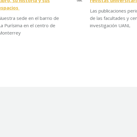
Libro, su historia y sus
revistas universitar
espacios
Las publicaciones peri
Nuestra sede en el barrio de
de las facultades y ce
La Purísima en el centro de
investigación UANL
Monterrey