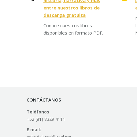
historia, narrativa y más
entre nuestros libros de
descarga gratuita
Conoce nuestros libros
disponibles en formato PDF.
CONTÁCTANOS
Teléfonos
+52 (81) 8329 4111
E mail:
editorial.uanl@uanl.mx