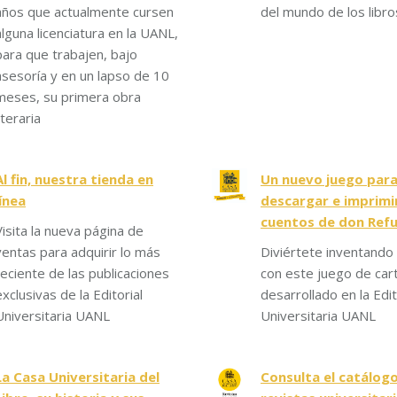
años que actualmente cursen
del mundo de los libro
alguna licenciatura en la UANL,
para que trabajen, bajo
asesoría y en un lapso de 10
meses, su primera obra
iteraria
Al fin, nuestra tienda en
Un nuevo juego par
línea
descargar e imprimir
cuentos de don Ref
Visita la nueva página de
ventas para adquirir lo más
Diviértete inventando 
reciente de las publicaciones
con este juego de car
exclusivas de la Editorial
desarrollado en la Edit
Universitaria UANL
Universitaria UANL
La Casa Universitaria del
Consulta el catálog