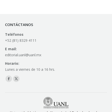
CONTÁCTANOS
Teléfonos
+52 (81) 8329 4111
E mail:
editorial.uanl@uanl.mx
Horario:
Lunes a viernes de 10 a 16 hrs.
Find us on:
Facebook
X
page
page
opens
opens
in
in
new
new