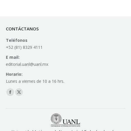
CONTÁCTANOS
Teléfonos
+52 (81) 8329 4111
E mail:
editorial.uanl@uanl.mx
Horario:
Lunes a viernes de 10 a 16 hrs.
Find us on:
Facebook
X
page
page
opens
opens
in
in
new
new