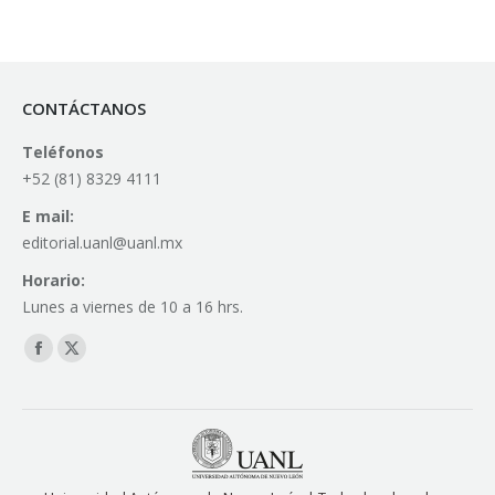
CONTÁCTANOS
Teléfonos
+52 (81) 8329 4111
E mail:
editorial.uanl@uanl.mx
Horario:
Lunes a viernes de 10 a 16 hrs.
Find us on:
Facebook
X
page
page
opens
opens
in
in
new
new