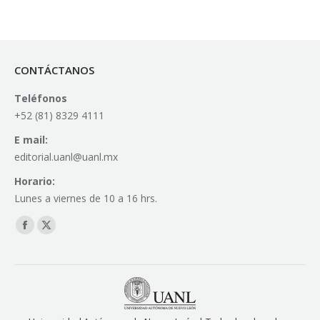
CONTÁCTANOS
Teléfonos
+52 (81) 8329 4111
E mail:
editorial.uanl@uanl.mx
Horario:
Lunes a viernes de 10 a 16 hrs.
Find us on:
Facebook
X
page
page
opens
opens
in
in
new
new