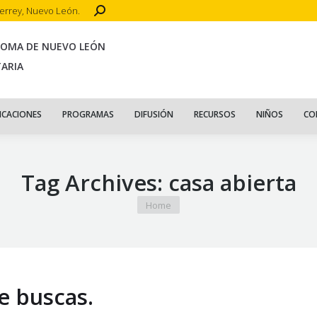
Search:
terrey, Nuevo León.
CIO
ACERCA DE
PUBLICACIONES
PROGRAMAS
DIFUSIÓN
R
NOMA DE NUEVO LEÓN
TARIA
ICACIONES
PROGRAMAS
DIFUSIÓN
RECURSOS
NIÑOS
CO
Tag Archives:
casa abierta
You are here:
Home
e buscas.