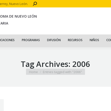
Search:
terrey, Nuevo León.
CIO
ACERCA DE
PUBLICACIONES
PROGRAMAS
DIFUSIÓN
R
NOMA DE NUEVO LEÓN
TARIA
ICACIONES
PROGRAMAS
DIFUSIÓN
RECURSOS
NIÑOS
CO
Tag Archives:
2006
You are here:
Home
Entries tagged with "2006"