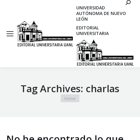
Search
UNIVERSIDAD
AUTÓNOMA DE NUEVO
LEÓN
EDITORIAL
UNIVERSITARIA
Tag Archives:
charlas
You are here:
Home
No he encontrado lo que