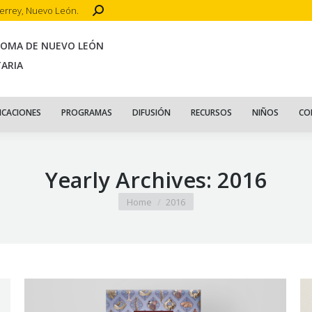
Search:
terrey, Nuevo León.
CIO
ACERCA DE
PUBLICACIONES
PROGRAMAS
DIFUSIÓN
R
NOMA DE NUEVO LEÓN
TARIA
ICACIONES
PROGRAMAS
DIFUSIÓN
RECURSOS
NIÑOS
CO
Yearly Archives:
2016
You are here:
Home
2016