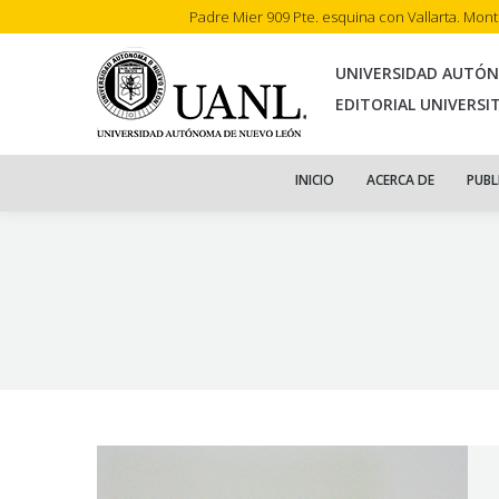
Padre Mier 909 Pte. esquina con Vallarta. Mon
INI
UNIVERSIDAD AUTÓ
EDITORIAL UNIVERSI
INICIO
ACERCA DE
PUBL