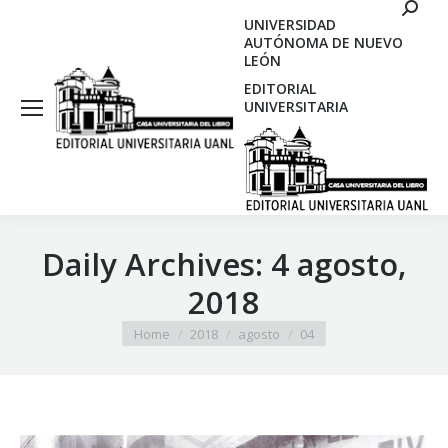
Search
UNIVERSIDAD
AUTÓNOMA DE NUEVO
LEÓN
EDITORIAL
UNIVERSITARIA
Daily Archives:
4 agosto,
2018
You are here:
Home
2018
agosto
04