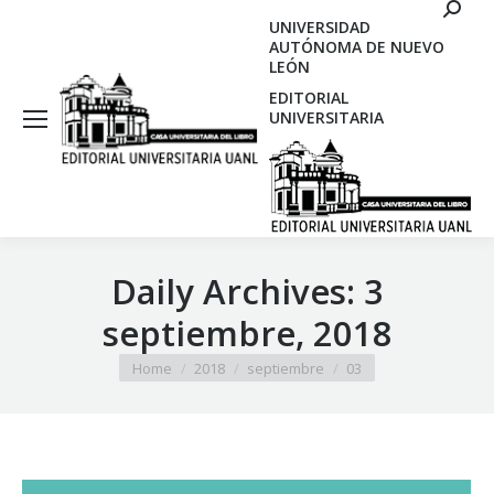
Search
UNIVERSIDAD
AUTÓNOMA DE NUEVO
LEÓN
EDITORIAL
UNIVERSITARIA
Daily Archives:
3
septiembre, 2018
You are here:
Home
2018
septiembre
03