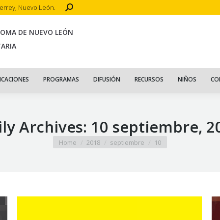
Search:
terrey, Nuevo León.
CIO
ACERCA DE
PUBLICACIONES
PROGRAMAS
DIFUSIÓN
R
NOMA DE NUEVO LEÓN
TARIA
ICACIONES
PROGRAMAS
DIFUSIÓN
RECURSOS
NIÑOS
CO
ily Archives:
10 septiembre, 2
You are here:
Home
2018
septiembre
10