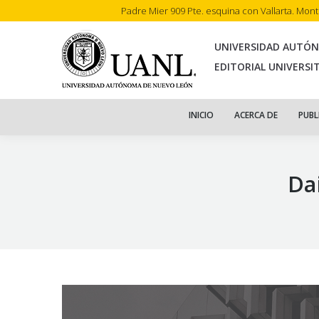
Padre Mier 909 Pte. esquina con Vallarta. Mon
INI
UNIVERSIDAD AUTÓ
EDITORIAL UNIVERSI
INICIO
ACERCA DE
PUBL
Da