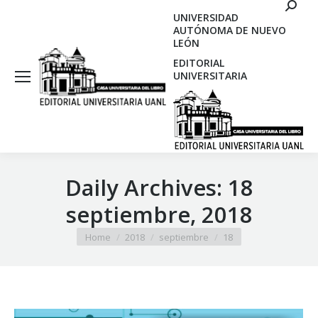
Search
UNIVERSIDAD
AUTÓNOMA DE NUEVO
LEÓN
EDITORIAL
UNIVERSITARIA
Daily Archives:
18
septiembre, 2018
You are here:
Home
2018
septiembre
18