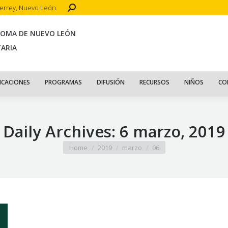
Search:
terrey, Nuevo León.
CIO
ACERCA DE
PUBLICACIONES
PROGRAMAS
DIFUSIÓN
R
NOMA DE NUEVO LEÓN
TARIA
ICACIONES
PROGRAMAS
DIFUSIÓN
RECURSOS
NIÑOS
CO
Daily Archives:
6 marzo, 2019
You are here:
Home
2019
marzo
06