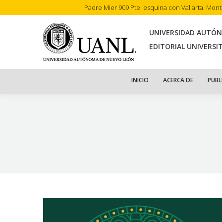
Padre Mier 909 Pte. esquina con Vallarta. Mon
INI
UNIVERSIDAD AUTÓ
EDITORIAL UNIVERSI
INICIO
ACERCA DE
PUBL