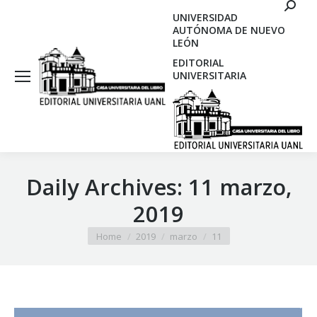
Search
UNIVERSIDAD
AUTÓNOMA DE NUEVO
LEÓN
EDITORIAL
UNIVERSITARIA
Daily Archives:
11 marzo,
2019
You are here:
Home
2019
marzo
11