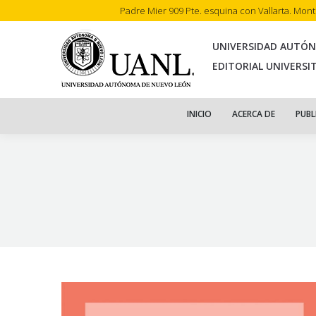
Padre Mier 909 Pte. esquina con Vallarta. Mon
INI
UNIVERSIDAD AUTÓ
EDITORIAL UNIVERSI
INICIO
ACERCA DE
PUBL