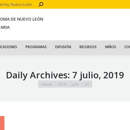
Search:
terrey, Nuevo León.
CIO
ACERCA DE
PUBLICACIONES
PROGRAMAS
DIFUSIÓN
R
NOMA DE NUEVO LEÓN
TARIA
ICACIONES
PROGRAMAS
DIFUSIÓN
RECURSOS
NIÑOS
CO
Daily Archives:
7 julio, 2019
You are here:
Home
2019
julio
07