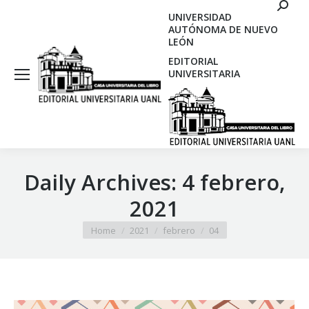
Search
UNIVERSIDAD
AUTÓNOMA DE NUEVO
LEÓN
EDITORIAL
UNIVERSITARIA
Daily Archives:
4 febrero,
2021
You are here:
Home
2021
febrero
04