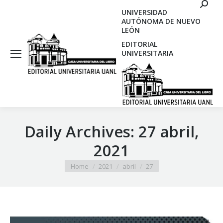
Search
UNIVERSIDAD
AUTÓNOMA DE NUEVO
LEÓN
EDITORIAL
UNIVERSITARIA
Daily Archives:
27 abril,
2021
You are here:
Home
2021
abril
27