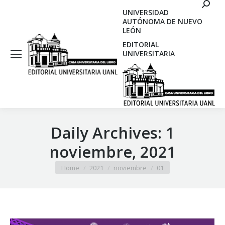
Search
UNIVERSIDAD
AUTÓNOMA DE NUEVO
LEÓN
EDITORIAL
UNIVERSITARIA
Daily Archives:
1
noviembre, 2021
You are here:
Home
2021
noviembre
01