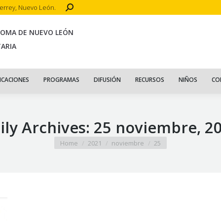
Search:
terrey, Nuevo León.
CIO
ACERCA DE
PUBLICACIONES
PROGRAMAS
DIFUSIÓN
R
NOMA DE NUEVO LEÓN
TARIA
ICACIONES
PROGRAMAS
DIFUSIÓN
RECURSOS
NIÑOS
CO
ily Archives:
25 noviembre, 2
You are here:
Home
2021
noviembre
25