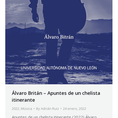
Álvaro Britán – Apuntes de un chelista
itinerante
2022
,
Música
By
Adrián Ruiz
24 enero, 2022
Apuntes de un chelista itinerante (2022) Álvaro