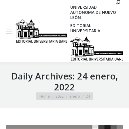
Search
UNIVERSIDAD
AUTÓNOMA DE NUEVO
LEÓN
EDITORIAL
UNIVERSITARIA
Daily Archives:
24 enero,
2022
You are here:
Home
2022
enero
24