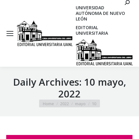
Search
UNIVERSIDAD
AUTÓNOMA DE NUEVO
LEÓN
EDITORIAL
UNIVERSITARIA
Daily Archives:
10 mayo,
2022
You are here:
Home
2022
mayo
10