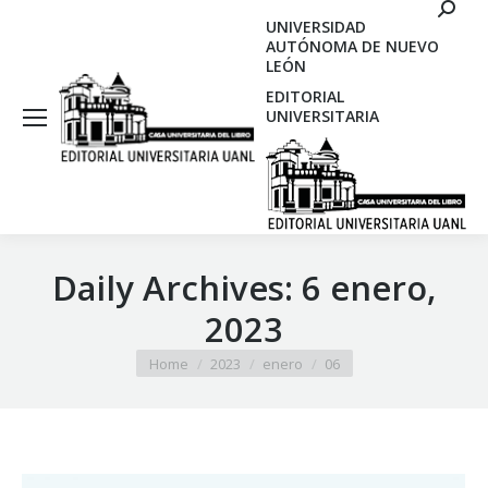
Search
UNIVERSIDAD
AUTÓNOMA DE NUEVO
LEÓN
EDITORIAL
UNIVERSITARIA
Daily Archives:
6 enero,
2023
You are here:
Home
2023
enero
06