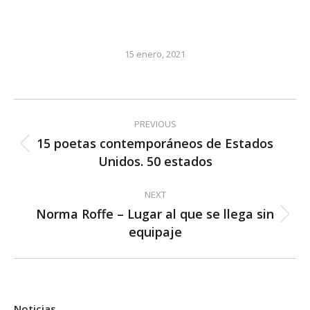
15 enero, 2021
Post
PREVIOUS
navigation
15 poetas contemporáneos de Estados
Previous
Unidos. 50 estados
post:
NEXT
Norma Roffe – Lugar al que se llega sin
Next
equipaje
post:
Noticias