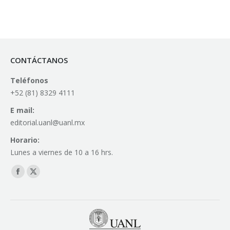
CONTÁCTANOS
Teléfonos
+52 (81) 8329 4111
E mail:
editorial.uanl@uanl.mx
Horario:
Lunes a viernes de 10 a 16 hrs.
Find us on:
Facebook
X
page
page
opens
opens
in
in