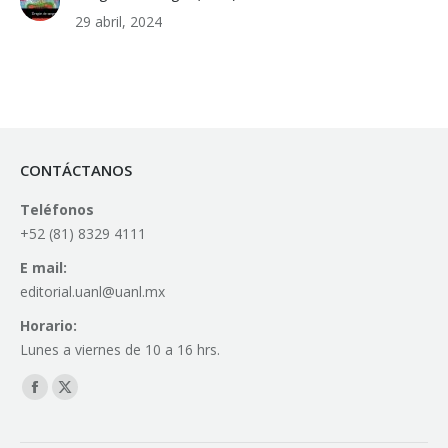
29 abril, 2024
CONTÁCTANOS
Teléfonos
+52 (81) 8329 4111
E mail:
editorial.uanl@uanl.mx
Horario:
Lunes a viernes de 10 a 16 hrs.
Find us on:
Facebook
X
page
page