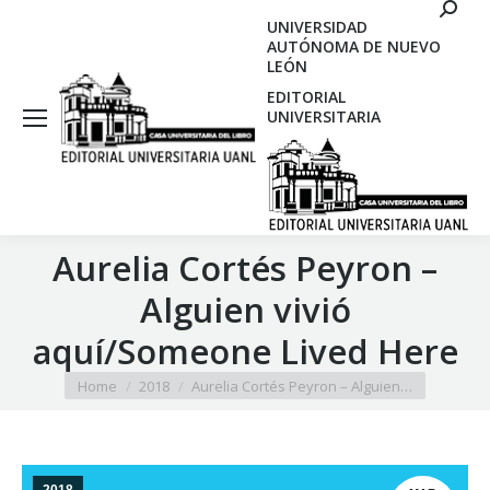
Search
UNIVERSIDAD
AUTÓNOMA DE NUEVO
LEÓN
EDITORIAL
UNIVERSITARIA
Aurelia Cortés Peyron –
Alguien vivió
aquí/Someone Lived Here
You are here:
Home
2018
Aurelia Cortés Peyron – Alguien…