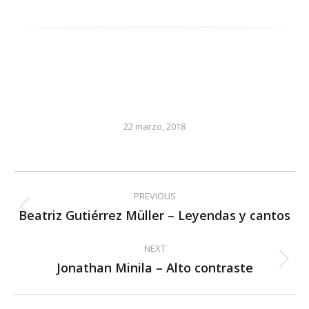
22 marzo, 2018
Post
PREVIOUS
navigation
Beatriz Gutiérrez Müller – Leyendas y cantos
Previous
post:
NEXT
Jonathan Minila – Alto contraste
Next
post: