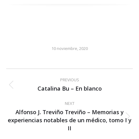
10 noviembre, 2020
Post
PREVIOUS
navigation
Catalina Bu – En blanco
Previous
post:
NEXT
Alfonso J. Treviño Treviño – Memorias y
experiencias notables de un médico, tomo I y
Next
post:
II