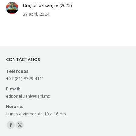
Dragón de sangre (2023)
29 abril, 2024
CONTÁCTANOS
Teléfonos
+52 (81) 8329 4111
E mail:
editorial.uanl@uanl.mx
Horario:
Lunes a viernes de 10 a 16 hrs.
Find us on:
Facebook
X