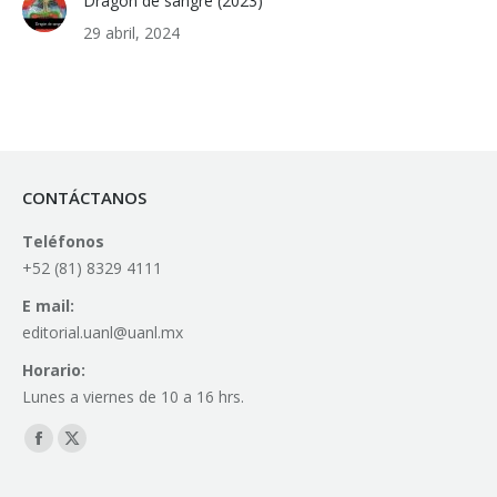
Dragón de sangre (2023)
29 abril, 2024
CONTÁCTANOS
Teléfonos
+52 (81) 8329 4111
E mail:
editorial.uanl@uanl.mx
Horario:
Lunes a viernes de 10 a 16 hrs.
Find us on:
Facebook
X
page
page