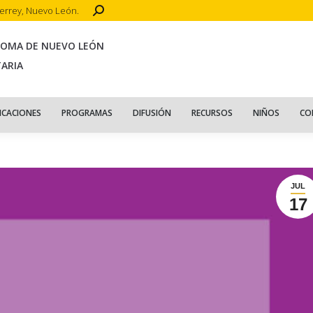
Search:
terrey, Nuevo León.
CIO
ACERCA DE
PUBLICACIONES
PROGRAMAS
DIFUSIÓN
R
NOMA DE NUEVO LEÓN
TARIA
ICACIONES
PROGRAMAS
DIFUSIÓN
RECURSOS
NIÑOS
CO
JUL
17