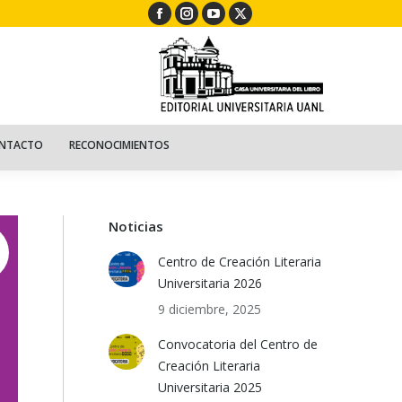
Facebook
Instagram
YouTube
X
ECURSOS
NIÑOS
CONTACTO
RECONOCIMIENTOS
page
page
page
page
opens
opens
opens
opens
in
in
in
in
new
new
new
new
window
window
window
window
NTACTO
RECONOCIMIENTOS
Noticias
Centro de Creación Literaria
Universitaria 2026
9 diciembre, 2025
Convocatoria del Centro de
Creación Literaria
Universitaria 2025