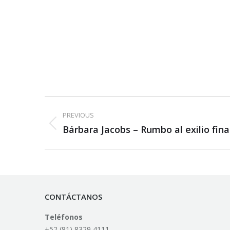
Post
PREVIOUS
navigation
Previous
Bárbara Jacobs – Rumbo al exilio fina
post:
CONTÁCTANOS
Teléfonos
+52 (81) 8329 4111