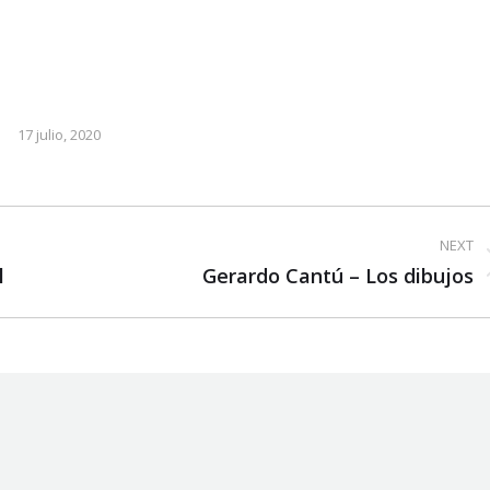
17 julio, 2020
NEXT
l
Next
Gerardo Cantú – Los dibujos
post: