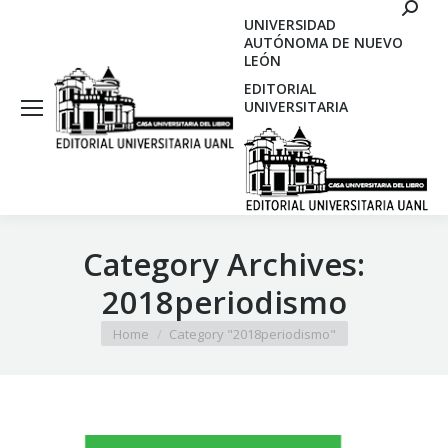
Search
UNIVERSIDAD
AUTÓNOMA DE NUEVO
LEÓN
EDITORIAL
UNIVERSITARIA
Category Archives:
2018periodismo
You are here:
Home
Category "2018periodismo"