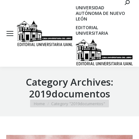
Search
UNIVERSIDAD
AUTÓNOMA DE NUEVO
LEÓN
EDITORIAL
UNIVERSITARIA
Category Archives:
2019documentos
You are here:
Home
Category "2019documentos"